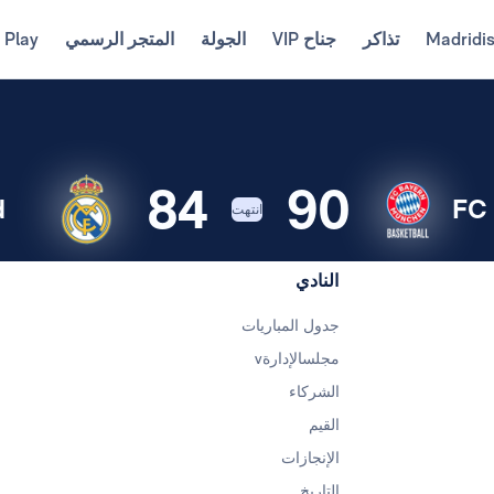
Madridi
تذاكر
جناح VIP
الجولة
المتجر الرسمي
 Play
84
90
d
FC 
انتهت
النادي
جدول المباريات
مجلسالإدارةv
الشركاء
القيم
الإنجازات
التاريخ