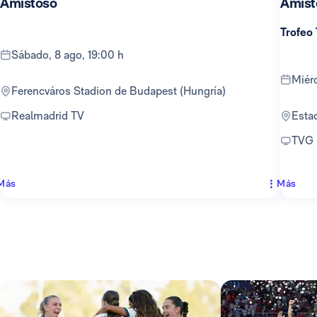
Amistoso
Amist
Trofeo
sábado, 8 ago, 19:00 h
mié
Ferencváros Stadion de Budapest (Hungría)
Realmadrid TV
Est
TVG
Más
Más