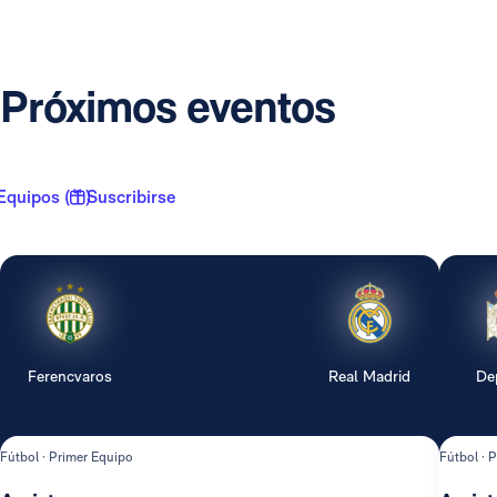
Próximos eventos
Equipos ( 1 )
Suscribirse
Ferencvaros
Real Madrid
De
Fútbol · Primer Equipo
Fútbol · 